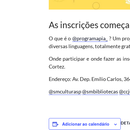
As inscrições começa
O que é o
@programapia_
? Um proj
diversas linguagens, totalmente grat
Onde participar e onde fazer as in
Cortez.
Endereço: Av. Dep. Emílio Carlos, 3
@smculturasp
@smbibliotecas
@ccj
DET
Adicionar ao calendário