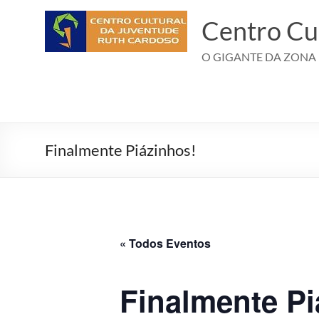
Pular
para
Centro Cu
o
conteúdo
O GIGANTE DA ZONA
Finalmente Piázinhos!
« Todos Eventos
Finalmente Pi