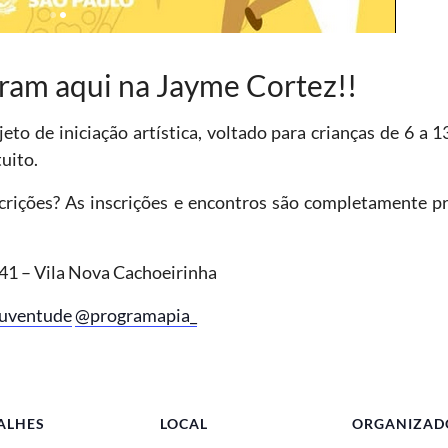
ram aqui na Jayme Cortez!!
eto de iniciação artística, voltado para crianças de 6 a 
uito.
scrições? As inscrições e encontros são completamente pr
641 – Vila Nova Cachoeirinha
uventude
@programapia_
ALHES
LOCAL
ORGANIZAD