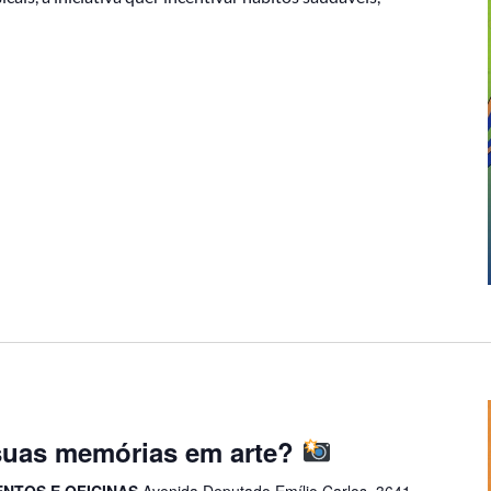
 suas memórias em arte?
ENTOS E OFICINAS
Avenida Deputado Emílio Carlos, 3641 –