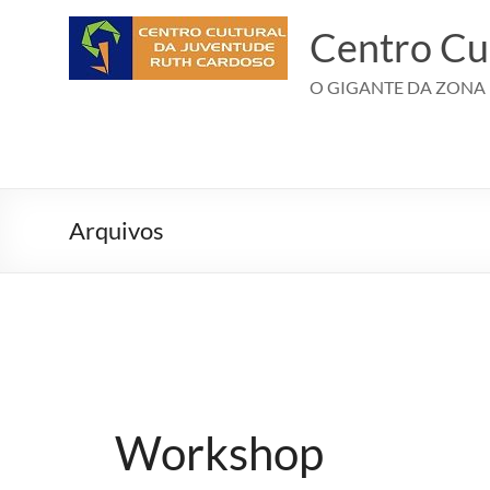
Pular
para
Centro Cu
o
conteúdo
O GIGANTE DA ZONA
Arquivos
Workshop