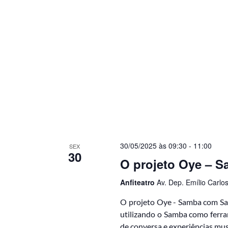
a
a
i
l
a
s
v
r
d
a
e
-
c
E
h
a
v
v
e
e
.
n
30/05/2025 às 09:30
-
11:00
SEX
t
30
O projeto Oye – 
o
Anfiteatro
Av. Dep. Emílio Carlos
s
O projeto Oye - Samba com Saú
utilizando o Samba como ferr
de conversa e experiências musi