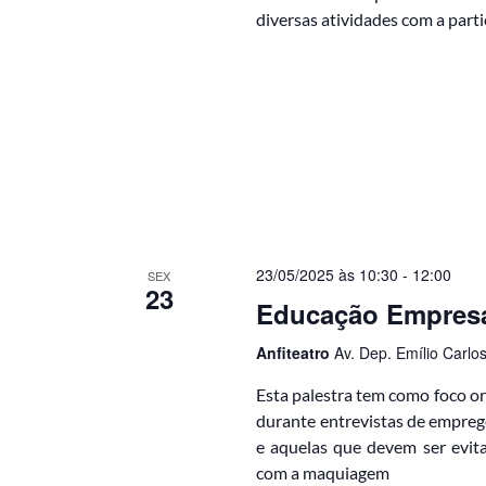
v
e
diversas atividades com a par
a
e
.
.
P
g
e
s
a
q
ç
u
i
ã
s
a
o
E
d
v
23/05/2025 às 10:30
-
12:00
SEX
e
23
e
n
Educação Empresa
t
v
o
Anfiteatro
Av. Dep. Emílio Carlos
s
i
p
Esta palestra tem como foco or
s
e
durante entrevistas de empre
l
u
e aquelas que devem ser evit
a
com a maquiagem
p