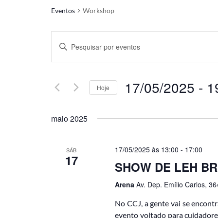
Eventos
Workshop
P
D
i
e
g
s
i
t
17/05/2025
 - 
1
q
Hoje
e
a
S
u
p
e
maio 2025
i
a
l
l
e
s
a
c
v
17/05/2025 às 13:00
-
17:00
i
SÁB
a
17
r
o
SHOW DE LEH BR
e
a
n
-
e
Arena
Av. Dep. Emílio Carlos, 36
n
c
a
h
d
a
No CCJ, a gente vai se encontr
a
a
evento voltado para cuidadore
v
t